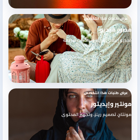
عرض طلبات هذا التخصص
مصور فيديو
فيديو إعلاني وريلز وتغطيات سريعة
عرض طلبات هذا التخصص
مونتير وإيديتور
مونتاج، تصميم ريلز، وتجهيز المحتوى