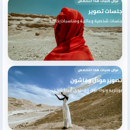
عرض طلبات هذا التخصص
جلسات تصوير
جلسات شخصية وعائلية ومناسبات خاصة
عرض طلبات هذا التخصص
تصوير مودل وفاشون
بورتريه ولوك بوك ومحتوى أزياء بصري