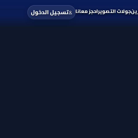
ين
جولات التصوير
احجز معانا
تسجيل الدخول