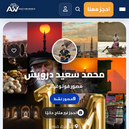
احجز معنا
محمد سعيد درويش
مصور فوتوغرافي
مصور نشط
الحجز غير متاح حاليًا
القاهرة، مصر