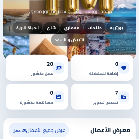
محمد درويش ، روائي وشاعر ومصور مصري .
بورتريه
منتجات
معماري
شارع
الحياة البرية
الأبيض والأسود
20
0
إضافة للمفضلة
عمل منشور
0
7
تخصص تصوير
مساهمة منشورة
معرض الأعمال
عرض جميع الأعمال
20 عمل