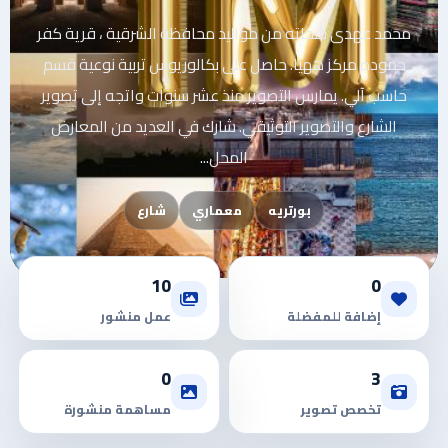
محمد عهدى شحاته من مواليد محافظة الشرقية ، قرية كفر
حموده مركز ههيا. حاصل على بكالوريوس تربية نوعية قسم
حاسب آلي. يمارس التصوير منذ عشر سنوات واتجه إلى تصوير
الشارع والتصوير التوثيقي. شارك في العديد من المعارض
المحل...
بورتريه
معماري
شارع
10
0
إضافة للمفضلة
عمل منشور
0
3
تخصص تصوير
مساهمة منشورة